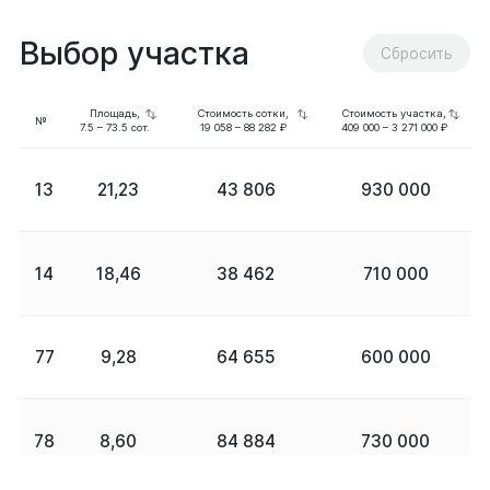
Выбор участка
Сбросить
Площадь,
Стоимость сотки,
Стоимость участка,
№
7.5
–
73.5
сот.
19 058
–
88 282
₽
409 000
–
3 271 000
₽
13
21,23
43 806
930 000
14
18,46
38 462
710 000
77
9,28
64 655
600 000
Выбрать участок
78
8,60
84 884
730 000