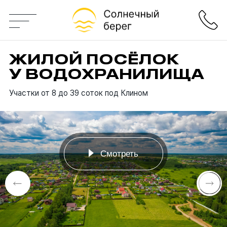
+7 495 
«Солнечный берег»
Жилой посёлок у водо
ЖИЛОЙ
ПОСЁЛОК
У
ВОДОХРАНИЛИЩА
Генплан
Участки от 8 до 39 соток под Клином
Стоимость участков
Преимущества
Смотреть
Смотреть
Инфраструктура
Отдых
Карта